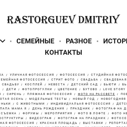
СЕМЕЙНЫЕ
РАЗНОЕ
ИСТОР
КОНТАКТЫ
КА
УЛИЧНАЯ ФОТОСЕССИЯ
ФОТОСЕССИЯ
СТУДИЙНАЯ ФОТО
СЕМЕЙНАЯ ФОТОСЕССИЯ
СТРИТ ФОТО
СВАДЬБА
СВАДЕБНАЯ
А СВАДЬБУ
КОСПЛЕЙ
НЕВЕСТА
ДЕТСКИЙ САД
БЬЮТИ
БЬ
М
ДЕТИ
ФОТОПРОГУЛКИ
ЦВЕТЕНИЕ
БУТОВО
LOVE STORY
Я
СИРЕНЬ
ПЛЯЖНАЯ ФОТОСЕССИЯ
ФОТО НА РАССВЕТЕ
ПО
ОТАЯ ОСЕНЬ
МОДЕЛЬНЫЕ ТЕСТЫ
НОВЫЙ ГОД
НОВОГОДНЯЯ
ОНЬКИ
С ЖИВОТНЫМИ
ИНДИВИДУАЛЬАЯ ФОТОСЕССИЯ
ДЕТС
ПАПА МАМА Я
ДЕНЬ РОЖДЕНИЯ
ПРАЗДНИК
ФОТОГРАФ НА 
 СЪЕМКА
ФОРУМЫ
МЕРОПРИЯТИЯ
ФОТО В ЛОФТЕ
ФОТО Н
ОСТРУКТУРЫ
ВИДЕОГРАФ
ФОТОГРАФ НА ПРАЗДНИК
ФОТОСЕ
НАЯ ФОТОСЕССИЯ
КРАСНАЯ ПЛОЩАДЬ
ВЫСТАВКИ
РЕПОРТА