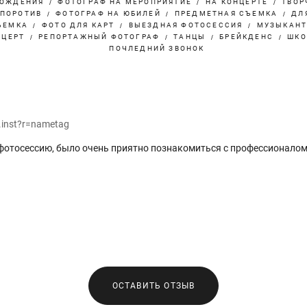
РОЖДЕНИЯ
ФОТОГРАФ НА МЕРОПРИЯТИЕ
НА КОНЦЕРТЕ
ТВОР
РПОРОТИВ
ФОТОГРАФ НА ЮБИЛЕЙ
ПРЕДМЕТНАЯ СЪЕМКА
ДЛ
ЪЕМКА
ФОТО ДЛЯ КАРТ
ВЫЕЗДНАЯ ФОТОСЕССИЯ
МУЗЫКАН
НЦЕРТ
РЕПОРТАЖНЫЙ ФОТОГРАФ
ТАНЦЫ
БРЕЙКДЕНС
ШКО
ПОЧЛЕДНИЙ ЗВОНОК
.inst?r=nametag
фотосессию, было очень приятно познакомиться с профессионалом
ОСТАВИТЬ ОТЗЫВ