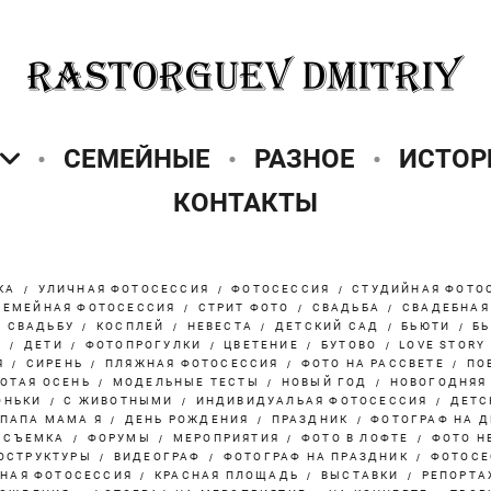
СЕМЕЙНЫЕ
РАЗНОЕ
ИСТОР
КОНТАКТЫ
КА
УЛИЧНАЯ ФОТОСЕССИЯ
ФОТОСЕССИЯ
СТУДИЙНАЯ ФОТО
СЕМЕЙНАЯ ФОТОСЕССИЯ
СТРИТ ФОТО
СВАДЬБА
СВАДЕБНАЯ
А СВАДЬБУ
КОСПЛЕЙ
НЕВЕСТА
ДЕТСКИЙ САД
БЬЮТИ
БЬ
М
ДЕТИ
ФОТОПРОГУЛКИ
ЦВЕТЕНИЕ
БУТОВО
LOVE STORY
Я
СИРЕНЬ
ПЛЯЖНАЯ ФОТОСЕССИЯ
ФОТО НА РАССВЕТЕ
ПО
ОТАЯ ОСЕНЬ
МОДЕЛЬНЫЕ ТЕСТЫ
НОВЫЙ ГОД
НОВОГОДНЯЯ
ОНЬКИ
С ЖИВОТНЫМИ
ИНДИВИДУАЛЬАЯ ФОТОСЕССИЯ
ДЕТС
ПАПА МАМА Я
ДЕНЬ РОЖДЕНИЯ
ПРАЗДНИК
ФОТОГРАФ НА 
 СЪЕМКА
ФОРУМЫ
МЕРОПРИЯТИЯ
ФОТО В ЛОФТЕ
ФОТО Н
ОСТРУКТУРЫ
ВИДЕОГРАФ
ФОТОГРАФ НА ПРАЗДНИК
ФОТОСЕ
НАЯ ФОТОСЕССИЯ
КРАСНАЯ ПЛОЩАДЬ
ВЫСТАВКИ
РЕПОРТА