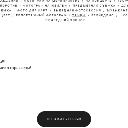
РОЖДЕНИЯ
ФОТОГРАФ НА МЕРОПРИЯТИЕ
НА КОНЦЕРТЕ
ТВОР
РПОРОТИВ
ФОТОГРАФ НА ЮБИЛЕЙ
ПРЕДМЕТНАЯ СЪЕМКА
ДЛ
ЪЕМКА
ФОТО ДЛЯ КАРТ
ВЫЕЗДНАЯ ФОТОСЕССИЯ
МУЗЫКАН
НЦЕРТ
РЕПОРТАЖНЫЙ ФОТОГРАФ
ТАНЦЫ
БРЕЙКДЕНС
ШКО
ПОЧЛЕДНИЙ ЗВОНОК
!!!
явил характеры!
ОСТАВИТЬ ОТЗЫВ